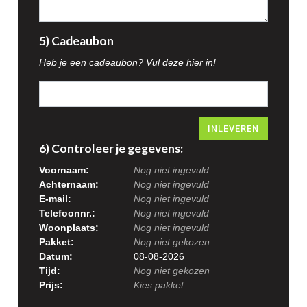
5) Cadeaubon
Heb je een cadeaubon? Vul deze hier in!
INLEVEREN
6) Controleer je gegevens:
Voornaam:
Nog niet ingevuld
Achternaam:
Nog niet ingevuld
E-mail:
Nog niet ingevuld
Telefoonnr.:
Nog niet ingevuld
Woonplaats:
Nog niet ingevuld
Pakket:
Nog niet gekozen
Datum:
08-08-2026
Tijd:
Nog niet gekozen
Prijs:
Kies pakket