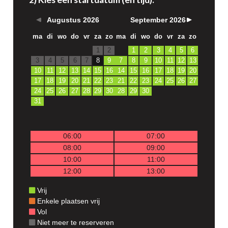
Augustus
2026
September
2026
ma
di
wo
do
vr
za
zo
ma
di
wo
do
vr
za
zo
1
2
1
2
3
4
5
6
3
4
5
6
7
8
9
7
8
9
10
11
12
13
10
11
12
13
14
15
16
14
15
16
17
18
19
20
17
18
19
20
21
22
23
21
22
23
24
25
26
27
24
25
26
27
28
29
30
28
29
30
31
06:00
07:00
08:00
09:00
10:00
11:00
12:00
13:00
Vrij
Enkele plaatsen vrij
Vol
Niet meer te reserveren